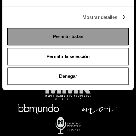
Política de Privacidad
Mostrar detalles
PODCAST
RADIO
MARTHA
EVENTOS
Permitir todas
PRODUCTOS
SACA TU ID
RECUPERA ID
Permitir la selección
Denegar