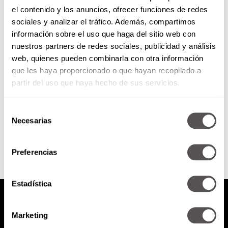
el contenido y los anuncios, ofrecer funciones de redes
10 síntomas de ojos enfermos
sociales y analizar el tráfico. Además, compartimos
información sobre el uso que haga del sitio web con
nuestros partners de redes sociales, publicidad y análisis
Si tienen uno o varios de estos
web, quienes pueden combinarla con otra información
síntomas, es momento de
que les haya proporcionado o que hayan recopilado a
ponerle atención a la salud de
sus ojos.
partir del uso que haya hecho de sus servicios.
Selección
SEGUIR LEYENDO
Necesarias
de
consentimiento
Preferencias
Estadística
Marketing