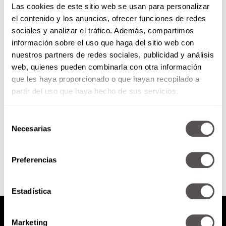
Las cookies de este sitio web se usan para personalizar
el contenido y los anuncios, ofrecer funciones de redes
sociales y analizar el tráfico. Además, compartimos
Miércoles de siempre en
información sobre el uso que haga del sitio web con
Domingo: Kalimba
nuestros partners de redes sociales, publicidad y análisis
web, quienes pueden combinarla con otra información
Después de 4 años de ausencia
nos viene a contar todo sobre su
que les haya proporcionado o que hayan recopilado a
Nuevo disco, que sale en octubre,
partir del uso que haya hecho de sus servicios.
su...
Selección
Necesarias
de
SEGUIR LEYENDO
consentimiento
Preferencias
Estadística
Marketing