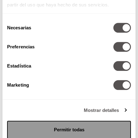
partir del uso que haya hecho de sus servicios.
Selección
Necesarias
de
consentimiento
Preferencias
BDSM: Bondage, sumisión y
masoquismo—2ª parte
Estadística
Como nos quedamos muy
clavados con el tema, lo
Marketing
retomamos para que no nos
queden dudas.
Mostrar detalles
SEGUIR LEYENDO
Permitir todas