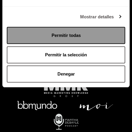
Política de Privacidad
Mostrar detalles
PODCAST
RADIO
MARTHA
EVENTOS
Permitir todas
PRODUCTOS
SACA TU ID
RECUPERA ID
Permitir la selección
Denegar