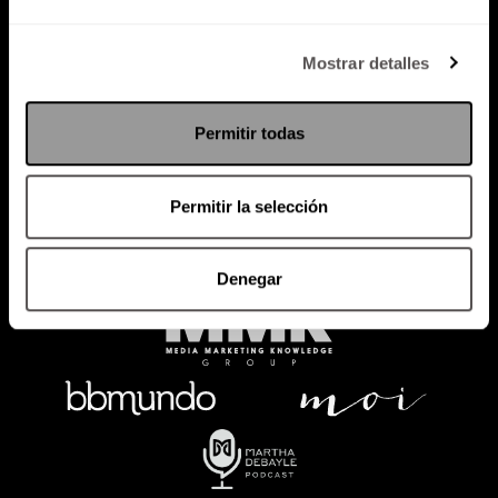
Política de Privacidad
Mostrar detalles
PODCAST
RADIO
MARTHA
EVENTOS
Permitir todas
PRODUCTOS
SACA TU ID
RECUPERA ID
Permitir la selección
Denegar