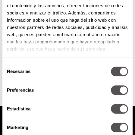
el contenido y los anuncios, ofrecer funciones de redes
¿Dónde están los hombres más
sociales y analizar el tráfico. Además, compartimos
dotados?
información sobre el uso que haga del sitio web con
nuestros partners de redes sociales, publicidad y análisis
Para que no te digan y no te
web, quienes pueden combinarla con otra información
cuente, te decimos en dónde
que les haya proporcionado o que hayan recopilado a
están.
partir del uso que haya hecho de sus servicios.
Selección
SEGUIR LEYENDO
Necesarias
de
consentimiento
Preferencias
Estadística
Marketing