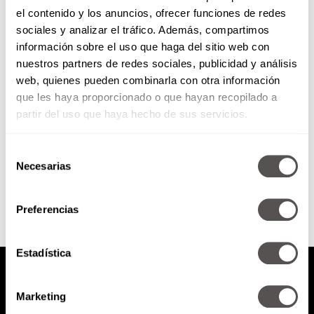
el contenido y los anuncios, ofrecer funciones de redes
¿Qué son las sustancias
sociales y analizar el tráfico. Además, compartimos
encontradas en el cuerpo de
información sobre el uso que haga del sitio web con
Taylor Hawkins?
nuestros partners de redes sociales, publicidad y análisis
El viernes tuvimos un shock al
web, quienes pueden combinarla con otra información
enterarnos de la muerte de
que les haya proporcionado o que hayan recopilado a
Taylor Hawkins, baterista de Foo
Fighters y aquí les...
partir del uso que haya hecho de sus servicios.
Selección
SEGUIR LEYENDO
Necesarias
de
consentimiento
Preferencias
Estadística
Marketing