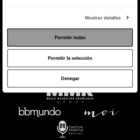
Política de Privacidad
Mostrar detalles
PODCAST
RADIO
MARTHA
EVENTOS
Permitir todas
PRODUCTOS
SACA TU ID
RECUPERA ID
Permitir la selección
Denegar