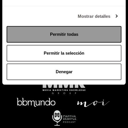
Política de Privacidad
Mostrar detalles
PODCAST
RADIO
MARTHA
EVENTOS
Permitir todas
PRODUCTOS
SACA TU ID
RECUPERA ID
Permitir la selección
Denegar