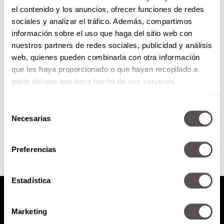
el contenido y los anuncios, ofrecer funciones de redes
A Martha Debayle le urge viajar
sociales y analizar el tráfico. Además, compartimos
información sobre el uso que haga del sitio web con
nuestros partners de redes sociales, publicidad y análisis
Entre portadas, revistas, tres
web, quienes pueden combinarla con otra información
horas de radio todos los días y
que les haya proporcionado o que hayan recopilado a
miles de juntas, la jefa ya estaba
alucinando. Así...
partir del uso que haya hecho de sus servicios.
Selección
SEGUIR LEYENDO
Necesarias
de
consentimiento
Preferencias
Estadística
Marketing