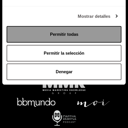
Política de Privacidad
Mostrar detalles
PODCAST
RADIO
MARTHA
EVENTOS
Permitir todas
PRODUCTOS
SACA TU ID
RECUPERA ID
Permitir la selección
Denegar