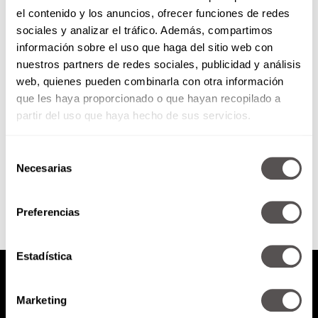
el contenido y los anuncios, ofrecer funciones de redes
Reglas de moda, las 10 que ya
sociales y analizar el tráfico. Además, compartimos
caducaron
información sobre el uso que haga del sitio web con
nuestros partners de redes sociales, publicidad y análisis
Les vamos a explicar qué onda
web, quienes pueden combinarla con otra información
con el zapato y la bolsa, los
que les haya proporcionado o que hayan recopilado a
estampados y hasta los colores
que nos...
partir del uso que haya hecho de sus servicios.
Selección
SEGUIR LEYENDO
Necesarias
de
consentimiento
Preferencias
Estadística
Marketing