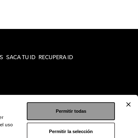
S
SACA TU ID
RECUPERA ID
Permitir todas
er
el uso
Permitir la selección