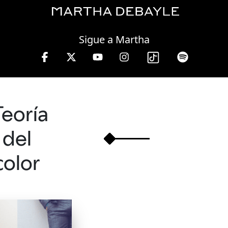
Saturday, 08 August, 2026
Sigue a Martha
 10 a 13 hrs.
Teoría
del
color