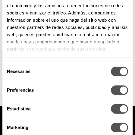
el contenido y los anuncios, ofrecer funciones de redes
El cáncer y la alimentación
sociales y analizar el tráfico. Además, compartimos
información sobre el uso que haga del sitio web con
nuestros partners de redes sociales, publicidad y análisis
El 40% de los pacientes con
web, quienes pueden combinarla con otra información
cáncer actualmente mueren de
que les haya proporcionado o que hayan recopilado a
malnutrición y no del cáncer.
partir del uso que haya hecho de sus servicios.
Selección
SEGUIR LEYENDO
Necesarias
de
consentimiento
Preferencias
Estadística
Marketing