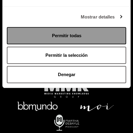
Política de Privacidad
Mostrar detalles
PODCAST
RADIO
MARTHA
EVENTOS
Permitir todas
PRODUCTOS
SACA TU ID
RECUPERA ID
Permitir la selección
Denegar