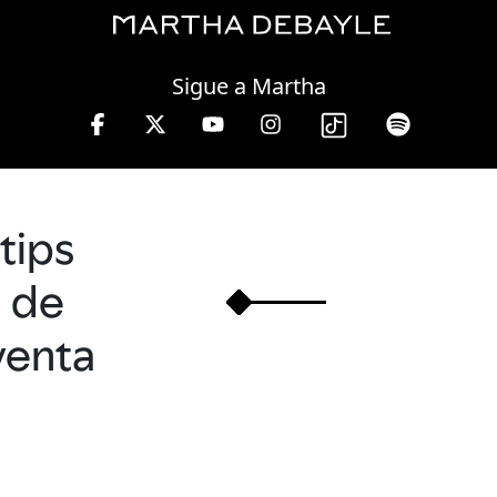
Friday, 07 August, 2026
Sigue a Martha
lunes a viernes de 10 a 13 hrs.
tips
de
venta