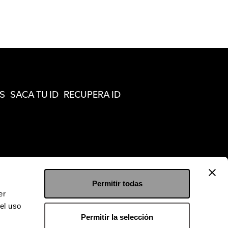
S
SACA TU ID
RECUPERA ID
Permitir todas
er
el uso
Permitir la selección