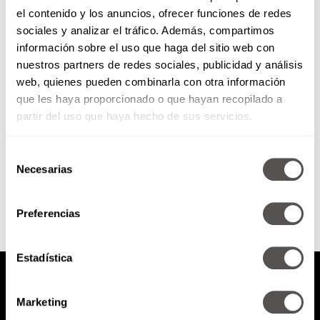
el contenido y los anuncios, ofrecer funciones de redes
Diana de Gales: 20 años, 20
sociales y analizar el tráfico. Además, compartimos
datos que debes saber
información sobre el uso que haga del sitio web con
nuestros partners de redes sociales, publicidad y análisis
Hoy recordamos a la mujer más
web, quienes pueden combinarla con otra información
fotografiada eveeer!!! El 31 de
que les haya proporcionado o que hayan recopilado a
agosto se cumplen 20 años de la
muerte de...
partir del uso que haya hecho de sus servicios.
Selección
SEGUIR LEYENDO
Necesarias
de
consentimiento
Preferencias
Estadística
Marketing