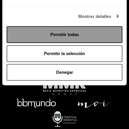
Política de Privacidad
Mostrar detalles
PODCAST
RADIO
MARTHA
EVENTOS
Permitir todas
PRODUCTOS
SACA TU ID
RECUPERA ID
Permitir la selección
Denegar