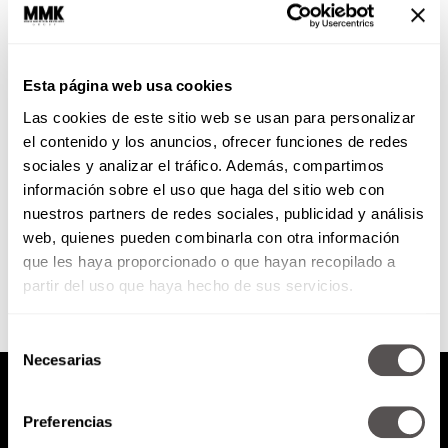
María León is in da house!
Esta página web usa cookies
María León nos cuenta todo
Las cookies de este sitio web se usan para personalizar
sobre su carrera y qué onda con
ser Sandy en la versión de
el contenido y los anuncios, ofrecer funciones de redes
Vaselina con...
sociales y analizar el tráfico. Además, compartimos
información sobre el uso que haga del sitio web con
nuestros partners de redes sociales, publicidad y análisis
SEGUIR LEYENDO
web, quienes pueden combinarla con otra información
que les haya proporcionado o que hayan recopilado a
partir del uso que haya hecho de sus servicios.
Selección
Necesarias
de
consentimiento
Preferencias