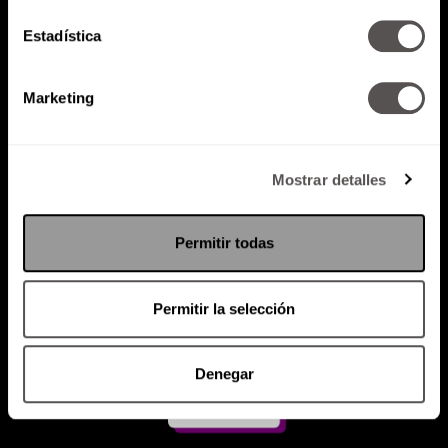
Estadística
Atención al cliente (suscripciones)
Política de Privacidad
Marketing
PODCAST
RADIO
MARTHA
EVENTOS
PRODUCTOS
SACA TU ID
RECUPERA ID
Mostrar detalles
Permitir todas
Permitir la selección
Denegar
Suscríbete