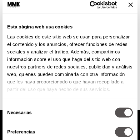
Deja de ser tu propio veneno
Esta página web usa cookies
Pero siendo negativo, pero
Las cookies de este sitio web se usan para personalizar
quejándose de todo, pero
esperando siempre lo peor, pero
el contenido y los anuncios, ofrecer funciones de redes
desconfiando de todos. ¡YAAA!
sociales y analizar el tráfico. Además, compartimos
información sobre el uso que haga del sitio web con
nuestros partners de redes sociales, publicidad y análisis
SEGUIR LEYENDO
web, quienes pueden combinarla con otra información
que les haya proporcionado o que hayan recopilado a
partir del uso que haya hecho de sus servicios.
Selección
Necesarias
de
consentimiento
Preferencias