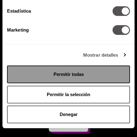
Estadística
Atención al cliente (suscripciones)
Política de Privacidad
Marketing
PODCAST
RADIO
MARTHA
EVENTOS
PRODUCTOS
SACA TU ID
RECUPERA ID
Mostrar detalles
Permitir todas
Permitir la selección
Denegar
Suscríbete