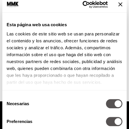
La diferencia entre rogar para
vender y que te rueguen para
comprarte
Esta página web usa cookies
Para todos los que son
Las cookies de este sitio web se usan para personalizar
emprendedores les vamos a dar
las estrategias para incrementar
el contenido y los anuncios, ofrecer funciones de redes
sus ventas y que terminen
sociales y analizar el tráfico. Además, compartimos
rogándoles...
información sobre el uso que haga del sitio web con
nuestros partners de redes sociales, publicidad y análisis
SEGUIR LEYENDO
web, quienes pueden combinarla con otra información
que les haya proporcionado o que hayan recopilado a
partir del uso que haya hecho de sus servicios.
Selección
Necesarias
de
consentimiento
Preferencias