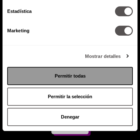
Estadística
Atención al cliente (suscripciones)
Política de Privacidad
Marketing
PODCAST
RADIO
MARTHA
EVENTOS
PRODUCTOS
SACA TU ID
RECUPERA ID
Mostrar detalles
Permitir todas
Permitir la selección
Denegar
Suscríbete