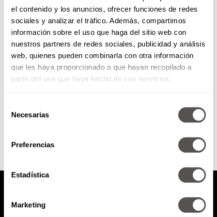
el contenido y los anuncios, ofrecer funciones de redes
Ser soltero tiene GRANDES
sociales y analizar el tráfico. Además, compartimos
ventajas
información sobre el uso que haga del sitio web con
nuestros partners de redes sociales, publicidad y análisis
La soltería se convertirá en tu
web, quienes pueden combinarla con otra información
mejor aliado para conocerte y ser
que les haya proporcionado o que hayan recopilado a
feliz. ¡Sólo necesitas de ti!
partir del uso que haya hecho de sus servicios.
Selección
SEGUIR LEYENDO
Necesarias
de
consentimiento
Preferencias
Estadística
Marketing