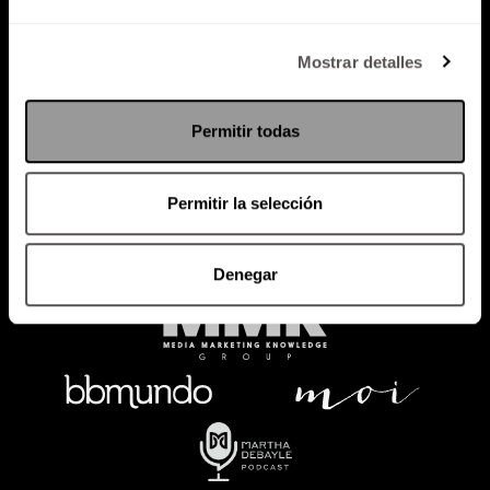
Política de Privacidad
Mostrar detalles
PODCAST
RADIO
MARTHA
EVENTOS
Permitir todas
PRODUCTOS
SACA TU ID
RECUPERA ID
Permitir la selección
Denegar