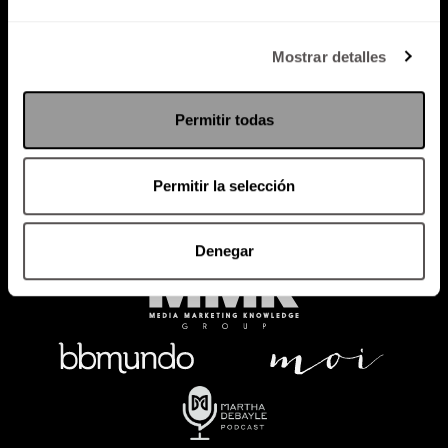
Política de Privacidad
Mostrar detalles
PODCAST
RADIO
MARTHA
EVENTOS
Permitir todas
PRODUCTOS
SACA TU ID
RECUPERA ID
Permitir la selección
Denegar