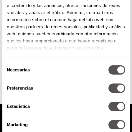
el contenido y los anuncios, ofrecer funciones de redes
Todo sobre las verrugas
sociales y analizar el tráfico. Además, compartimos
información sobre el uso que haga del sitio web con
nuestros partners de redes sociales, publicidad y análisis
¿Tienen alguna? No se agobien,
web, quienes pueden combinarla con otra información
les decimos por qué salen, cómo
que les haya proporcionado o que hayan recopilado a
se quitan y cómo evitarlas.
partir del uso que haya hecho de sus servicios.
Selección
SEGUIR LEYENDO
Necesarias
de
consentimiento
Preferencias
Estadística
Marketing