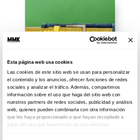
Esta página web usa cookies
Las cookies de este sitio web se usan para personalizar
el contenido y los anuncios, ofrecer funciones de redes
10 cosas que NO debes hacer si
sociales y analizar el tráfico. Además, compartimos
eres gordita
información sobre el uso que haga del sitio web con
nuestros partners de redes sociales, publicidad y análisis
Ser de tallas grandes no te
web, quienes pueden combinarla con otra información
excluye de estar a la moda, pero
que les haya proporcionado o que hayan recopilado a
tienes que cuidar más lo que te...
partir del uso que haya hecho de sus servicios.