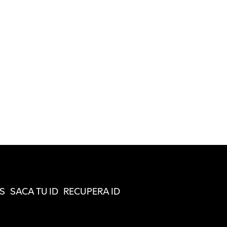
S
SACA TU ID
RECUPERA ID