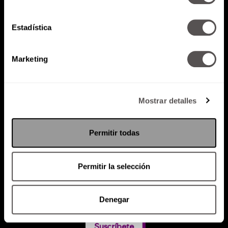
Estadística
Atención al cliente (suscripciones)
Política de Privacidad
Marketing
PODCAST
RADIO
MARTHA
EVENTOS
PRODUCTOS
SACA TU ID
RECUPERA ID
Mostrar detalles
Permitir todas
Permitir la selección
Denegar
Suscríbete