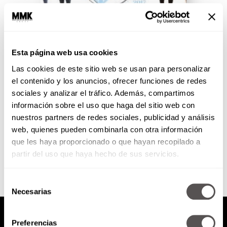
VIDEO: Extreme Makeover
2017
Esta página web usa cookies
Las cookies de este sitio web se usan para personalizar
El #DreamTeam está de regreso
para transformar la vida de dos
el contenido y los anuncios, ofrecer funciones de redes
cuentahabientes en el Extreme
sociales y analizar el tráfico. Además, compartimos
Makeover 2017.
información sobre el uso que haga del sitio web con
nuestros partners de redes sociales, publicidad y análisis
web, quienes pueden combinarla con otra información
SEGUIR LEYENDO
que les haya proporcionado o que hayan recopilado a
partir del uso que haya hecho de sus servicios.
Selección
Necesarias
de
consentimiento
Preferencias