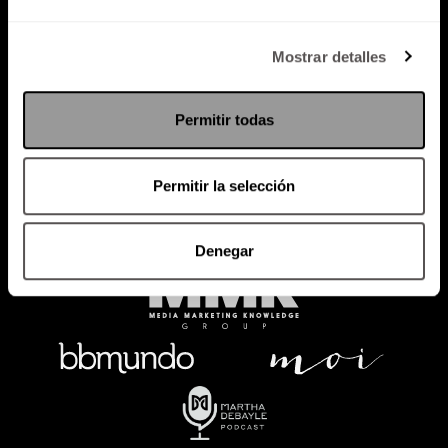
Política de Privacidad
Mostrar detalles
PODCAST
RADIO
MARTHA
EVENTOS
Permitir todas
PRODUCTOS
SACA TU ID
RECUPERA ID
Permitir la selección
Denegar