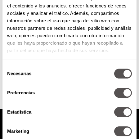
el contenido y los anuncios, ofrecer funciones de redes
Video: moi junio
sociales y analizar el tráfico. Además, compartimos
información sobre el uso que haga del sitio web con
nuestros partners de redes sociales, publicidad y análisis
Así hicimos la portada de revista
web, quienes pueden combinarla con otra información
moi de junio con Fernanda
que les haya proporcionado o que hayan recopilado a
Castillo.
partir del uso que haya hecho de sus servicios.
Selección
SEGUIR LEYENDO
Necesarias
de
consentimiento
Preferencias
Estadística
Marketing