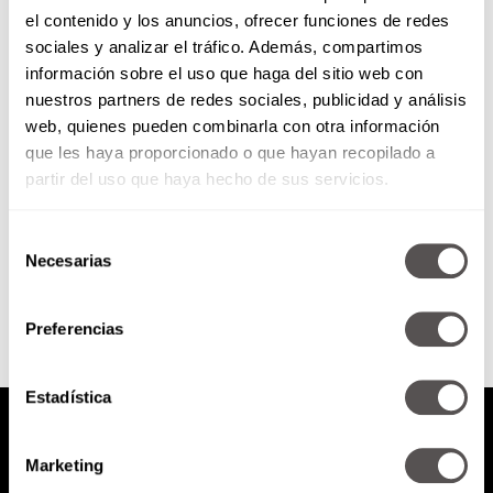
el contenido y los anuncios, ofrecer funciones de redes
Video: Navidad Debayle 2015
sociales y analizar el tráfico. Además, compartimos
información sobre el uso que haga del sitio web con
nuestros partners de redes sociales, publicidad y análisis
Como cada año Martha comparte
web, quienes pueden combinarla con otra información
la decoración de su árbol de
que les haya proporcionado o que hayan recopilado a
Navidad y este año viene un
tutorial de un...
partir del uso que haya hecho de sus servicios.
Selección
SEGUIR LEYENDO
Necesarias
de
consentimiento
Preferencias
Estadística
Marketing