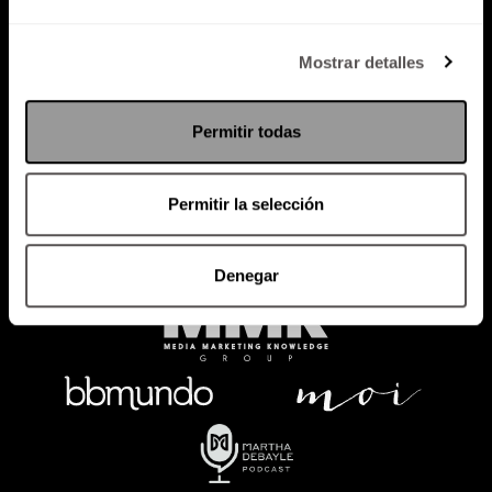
Política de Privacidad
Mostrar detalles
PODCAST
RADIO
MARTHA
EVENTOS
Permitir todas
PRODUCTOS
SACA TU ID
RECUPERA ID
Permitir la selección
Denegar