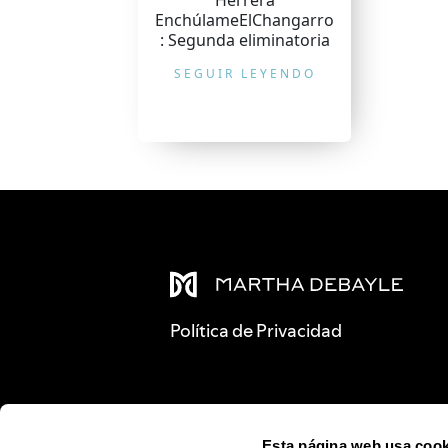
Herrera
EnchúlameElChangarro
: Segunda eliminatoria
SEGUIR LEYENDO
Política de Privacidad
Esta página web usa cook