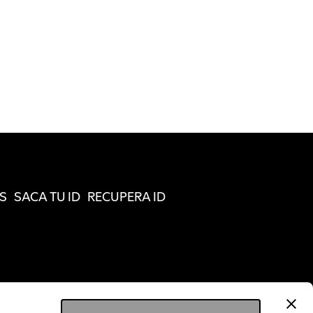
S
SACA TU ID
RECUPERA ID