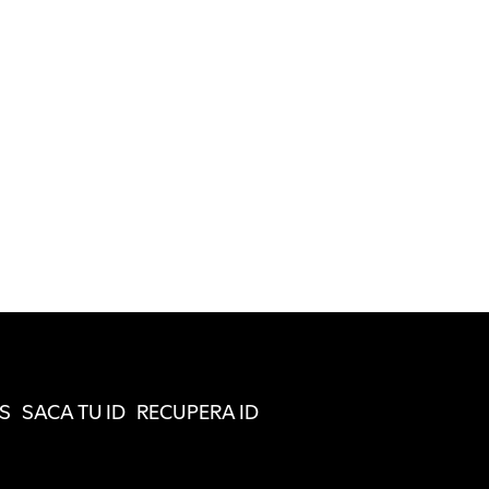
S
SACA TU ID
RECUPERA ID