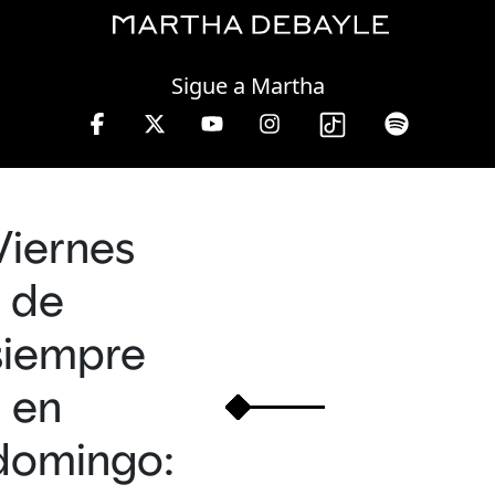
Thursday, 06 August, 2026
Sigue a Martha
 a viernes de 10 a 13 hrs.
Viernes
de
siempre
en
domingo: