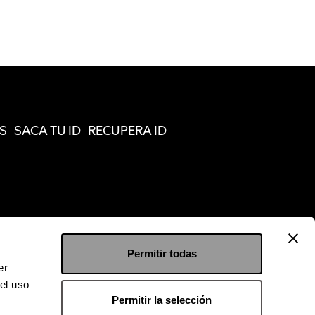
S
SACA TU ID
RECUPERA ID
Permitir todas
er
el uso
Permitir la selección