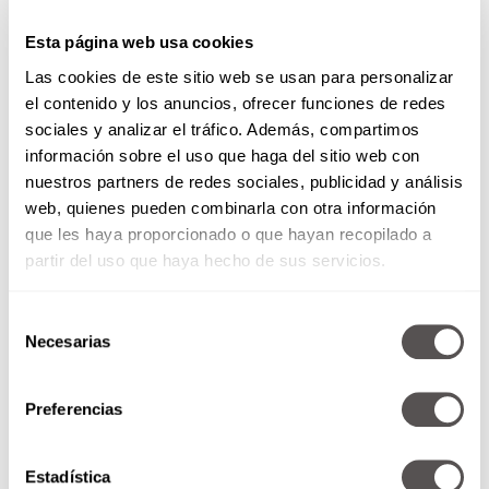
Esta página web usa cookies
Las cookies de este sitio web se usan para personalizar
el contenido y los anuncios, ofrecer funciones de redes
sociales y analizar el tráfico. Además, compartimos
información sobre el uso que haga del sitio web con
nuestros partners de redes sociales, publicidad y análisis
web, quienes pueden combinarla con otra información
que les haya proporcionado o que hayan recopilado a
partir del uso que haya hecho de sus servicios.
#Matamesta perros VS gatos
¡Vota aquí!
Selección
Necesarias
de
Los cachorros se pueden cargar
consentimiento
como bebé, pero los gatos
Preferencias
conquistan a muchos por ser
misteriosos. ¿Quién es la mejor...
Estadística