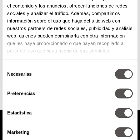
el contenido y los anuncios, ofrecer funciones de redes
Bienvenidos a bordo: pilotos en
sociales y analizar el tráfico. Además, compartimos
cabina
información sobre el uso que haga del sitio web con
nuestros partners de redes sociales, publicidad y análisis
Invité a los pilotos Lizette Lara y
web, quienes pueden combinarla con otra información
José Suárez para que nos
que les haya proporcionado o que hayan recopilado a
enseñen a perder el miedo a
volar y...
partir del uso que haya hecho de sus servicios.
Selección
SEGUIR LEYENDO
Necesarias
de
consentimiento
Preferencias
Estadística
Marketing