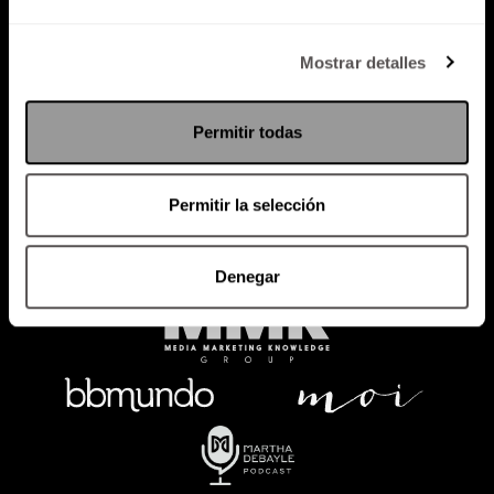
Política de Privacidad
Mostrar detalles
PODCAST
RADIO
MARTHA
EVENTOS
Permitir todas
PRODUCTOS
SACA TU ID
RECUPERA ID
Permitir la selección
Denegar