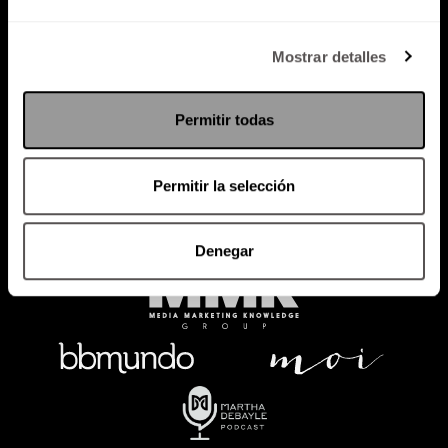
Política de Privacidad
Mostrar detalles
PODCAST
RADIO
MARTHA
EVENTOS
Permitir todas
PRODUCTOS
SACA TU ID
RECUPERA ID
Permitir la selección
Denegar