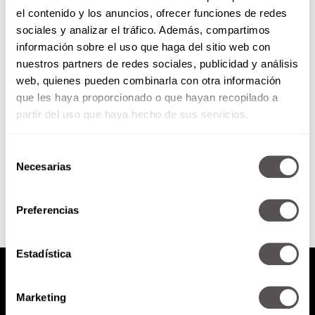
el contenido y los anuncios, ofrecer funciones de redes
#LoMejorDe… Formas de
sociales y analizar el tráfico. Además, compartimos
relacionarnos que se convierten
información sobre el uso que haga del sitio web con
en formas de evitación
nuestros partners de redes sociales, publicidad y análisis
Si no aprendemos a equilibrar y
web, quienes pueden combinarla con otra información
regular esta expresión, nuestras
que les haya proporcionado o que hayan recopilado a
relaciones con el mundo y con
nosotros mismos se dañan.
partir del uso que haya hecho de sus servicios.
Selección
SEGUIR LEYENDO
Necesarias
de
consentimiento
Preferencias
Estadística
Marketing