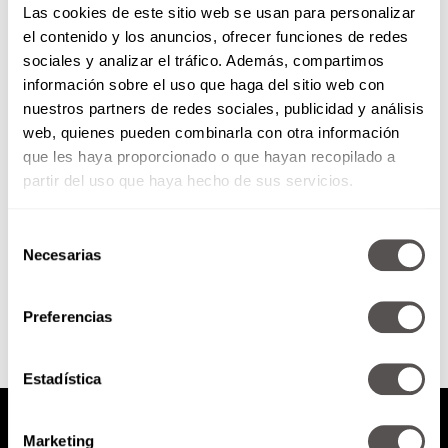
Las cookies de este sitio web se usan para personalizar
el contenido y los anuncios, ofrecer funciones de redes
sociales y analizar el tráfico. Además, compartimos
¿Por qué los mexicanos somos
información sobre el uso que haga del sitio web con
tan felices?
nuestros partners de redes sociales, publicidad y análisis
web, quienes pueden combinarla con otra información
Celebraciones, chistes, música,
clima, comida... ¿Por qué será?
que les haya proporcionado o que hayan recopilado a
Hoy te lo decimos.
partir del uso que haya hecho de sus servicios.
Selección
Necesarias
de
SEGUIR LEYENDO
consentimiento
Preferencias
Estadística
Marketing