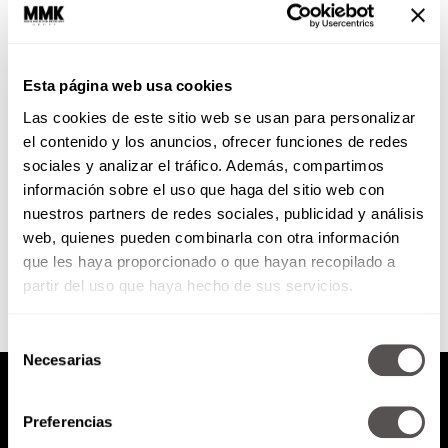
Revista Moi celebra su primer
aniversario
Esta página web usa cookies
La revista Moi que dirige la
Las cookies de este sitio web se usan para personalizar
comunicadora Martha Debayle
cumplió su primer aniversario.
el contenido y los anuncios, ofrecer funciones de redes
sociales y analizar el tráfico. Además, compartimos
información sobre el uso que haga del sitio web con
nuestros partners de redes sociales, publicidad y análisis
SEGUIR LEYENDO
web, quienes pueden combinarla con otra información
que les haya proporcionado o que hayan recopilado a
partir del uso que haya hecho de sus servicios.
Selección
Necesarias
de
consentimiento
Preferencias