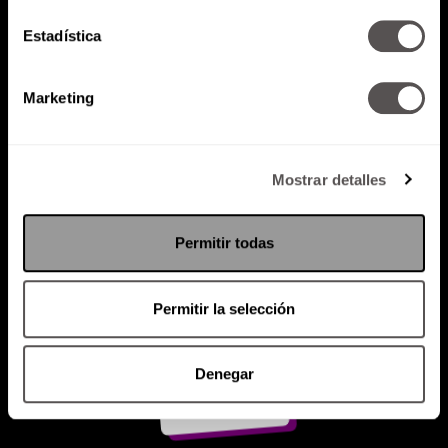
Estadística
Atención al cliente (suscripciones)
Política de Privacidad
Marketing
PODCAST
RADIO
MARTHA
EVENTOS
PRODUCTOS
SACA TU ID
RECUPERA ID
Mostrar detalles
Permitir todas
Permitir la selección
Denegar
Suscríbete