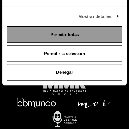
Política de Privacidad
Mostrar detalles
PODCAST
RADIO
MARTHA
EVENTOS
Permitir todas
PRODUCTOS
SACA TU ID
RECUPERA ID
Permitir la selección
Denegar