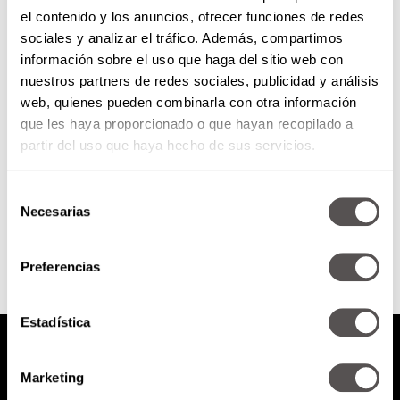
el contenido y los anuncios, ofrecer funciones de redes
¿Y la cara de ellos?
sociales y analizar el tráfico. Además, compartimos
información sobre el uso que haga del sitio web con
nuestros partners de redes sociales, publicidad y análisis
Para que no digan que a los
web, quienes pueden combinarla con otra información
hombres nunca los pelamos: 5
que les haya proporcionado o que hayan recopilado a
cosas que pueden hacerse en la
cara para...
partir del uso que haya hecho de sus servicios.
Selección
SEGUIR LEYENDO
Necesarias
de
consentimiento
Preferencias
Estadística
Marketing