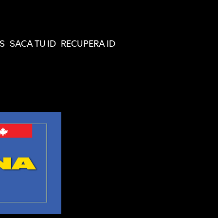
S
SACA TU ID
RECUPERA ID