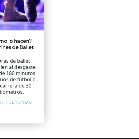
mo lo hacen?
rines de Ballet
oras de ballet
len al desgaste
 de 180 minutos
uos de fútbol o
carrera de 30
ilómetros.
UIR LEYENDO