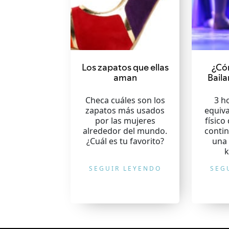
Los zapatos que ellas
¿Có
aman
Baila
Checa cuáles son los
3 h
zapatos más usados
equiva
por las mujeres
físico
alrededor del mundo.
contin
¿Cuál es tu favorito?
una 
k
SEGUIR LEYENDO
SEG