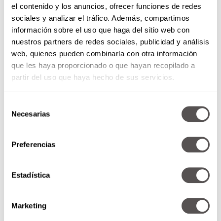
el contenido y los anuncios, ofrecer funciones de redes
sociales y analizar el tráfico. Además, compartimos
información sobre el uso que haga del sitio web con
nuestros partners de redes sociales, publicidad y análisis
web, quienes pueden combinarla con otra información
que les haya proporcionado o que hayan recopilado a
partir del uso que haya hecho de sus servicios.
Selección
Necesarias
de
consentimiento
Preferencias
¿Van a cerrar TikTok?
Estadística
¿Va a cerrar TikTok? Les
contamos qué onda con el
pleitazo que tienen la empresa
Marketing
China con el gobierno de...