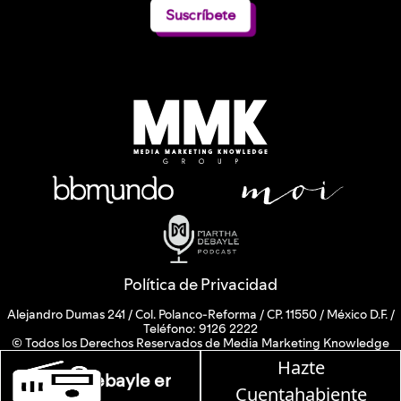
Suscríbete
Política de Privacidad
Alejandro Dumas 241 / Col. Polanco-Reforma / CP. 11550 / México D.F. /
Teléfono: 9126 2222
© Todos los Derechos Reservados de Media Marketing Knowledge
Group www.mmkgroup.com.mx
Hazte
Prohibida la reproducción total o parcial, incluyendo cualquier medio
 Debayle en W, lunes a viernes de 10 a 13 hrs.
electrónico o magnético.
Cuentahabiente