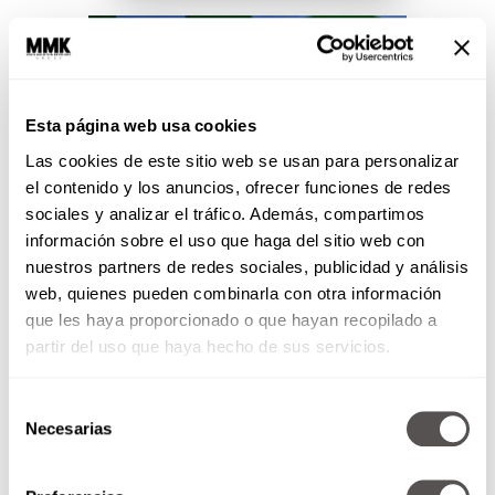
Esta página web usa cookies
Las cookies de este sitio web se usan para personalizar
el contenido y los anuncios, ofrecer funciones de redes
sociales y analizar el tráfico. Además, compartimos
información sobre el uso que haga del sitio web con
nuestros partners de redes sociales, publicidad y análisis
web, quienes pueden combinarla con otra información
que les haya proporcionado o que hayan recopilado a
Visita del Papa Francisco a
partir del uso que haya hecho de sus servicios.
Brasil
Por primera vez en la historia de
Selección
la Iglesia católica, un Papa
Necesarias
de
latinoamericano visitará su
consentimiento
propio continente. ¿Qué esperar
de...