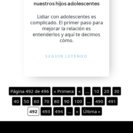
nuestros hijos adolescentes
Lidiar con adolescentes es
complicado. El primer paso para
mejorar la relación es
entenderlos y aquí te decimos
cómo.
SEGUIR LEYENDO
Página 492 de 496
« Primera
«
...
10
20
30
40
50
60
70
80
90
100
...
490
491
492
493
494
...
»
Última »