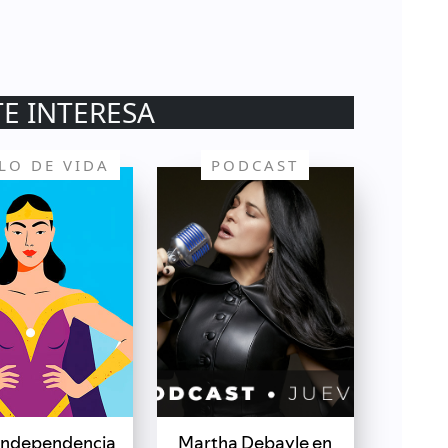
TE INTERESA
ILO DE VIDA
PODCAST
independencia
Martha Debayle en