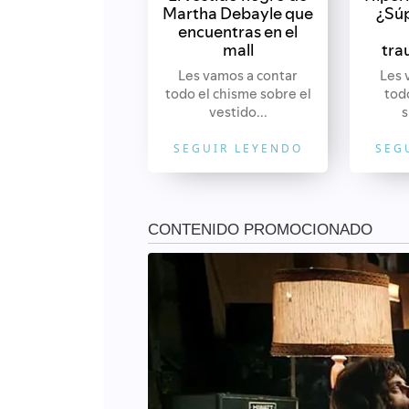
Martha Debayle que
¿Súp
encuentras en el
mall
tra
Les vamos a contar
Les 
todo el chisme sobre el
tod
vestido...
s
SEGUIR LEYENDO
SEG