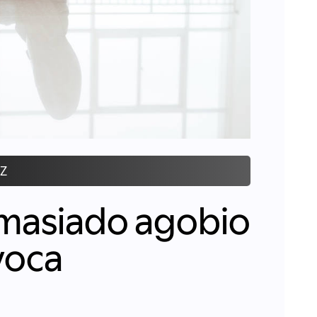
Z
masiado agobio
voca