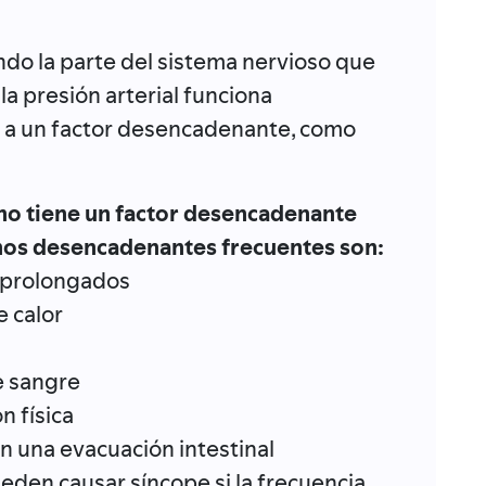
ndo la parte del sistema nervioso que
 la presión arterial funciona
 a un factor desencadenante, como
 no tiene un factor desencadenante
unos desencadenantes frecuentes son:
s prolongados
e calor
e sangre
n física
n una evacuación intestinal
eden causar síncope si la frecuencia