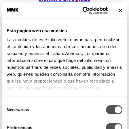
RETO 5. ¿Qué sentirían los hombres si
tuvieran que depilarse?
Esta página web usa cookies
RETO 6. Las mujeres reconocen los
Las cookies de este sitio web se usan para personalizar
colores cálidos de mejor forma
el contenido y los anuncios, ofrecer funciones de redes
• Explicación: En su cromosoma X tienen el
sociales y analizar el tráfico. Además, compartimos
gen de la rodopsina.
información sobre el uso que haga del sitio web con
nuestros partners de redes sociales, publicidad y análisis
• Ellas ven el rojo más intenso.
web, quienes pueden combinarla con otra información
• A ellas les cuesta analizar puntos en
que les haya proporcionado o que hayan recopilado a
movimiento.
partir del uso que haya hecho de sus servicios.
RETO 7. Las mujeres mayores puntos de
Selección
sustentación y mucha más fuerza en la
Necesarias
de
consentimiento
cadera
• Explicación: La mujer tiene 3 puntos de
Preferencias