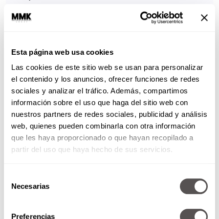
• Promo y activación: dos oros, uno de plata
• Medios: dos oros
• Directo: dos oros, una plata, un bronce
Esta página web usa cookies
• Diseño: dos oros
Las cookies de este sitio web se usan para personalizar
Ecko Unltd | «Still Free» – 2006
el contenido y los anuncios, ofrecer funciones de redes
• https://www.youtube.com/watch?
sociales y analizar el tráfico. Además, compartimos
información sobre el uso que haga del sitio web con
v=0voy-BiSY9o
nuestros partners de redes sociales, publicidad y análisis
• La marca de ropa Ecko Unltd, junto con la
web, quienes pueden combinarla con otra información
agencia de publicidad Droga5, causaron
que les haya proporcionado o que hayan recopilado a
partir del uso que haya hecho de sus servicios.
una gran sensación en 2006 al realizar un
video viral que mostraba a un grafitero
Selección
realizando una pintada en el Air Force One.
Necesarias
de
• Ecko fue fundada por el diseñador y autor
consentimiento
de grafitis Mark Ecko, y esto era lo que
Preferencias