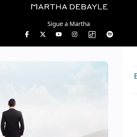
Thursday, 06 August, 2026
Sigue a Martha
 Debayle en W, lunes a viernes de 10 a 13 hrs.