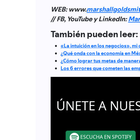
WEB: www.
marshallgoldsmi
// FB, YouTube y LinkedIn:
Mar
También pueden leer:
«La intuición en los negocios», m
¿Qué onda con la economía en Mé
¿Cómo lograr tus metas de manera
Los 6 errores que cometen las emp
ÚNETE A NUE
ESCUCHA EN SPOTIFY