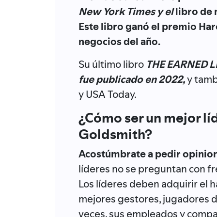
New York Times y el
libro de 
Este libro ganó el premio Ha
negocios del año.
Su último libro
THE EARNED LIF
fue publicado en 2022,
y ​​ta
y USA Today.
¿Cómo ser un mejor lí
Goldsmith?
Acostúmbrate a pedir opinio
líderes no se preguntan con f
Los líderes deben adquirir el
mejores gestores, jugadores 
veces, sus empleados y compañ