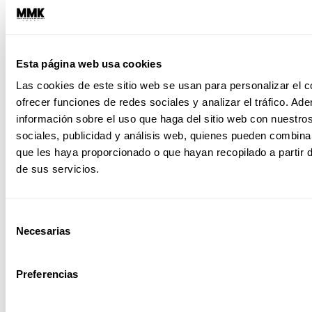
icónica del Mago de Oz, pero con toda la
producción del musical de Broadway.
El
desafío de este look es, por supuesto, la
Esta página web usa cookies
cara verde vibrante
. Esto requiere un
Las cookies de este sitio web se usan para personalizar el c
maquillaje de cuerpo completo con
ofrecer funciones de redes sociales y analizar el tráfico. 
información sobre el uso que haga del sitio web con nuestro
pigmentos de alta calidad para lograr esa
sociales, publicidad y análisis web, quienes pueden combina
saturación y acabado aterciopelado que
que les haya proporcionado o que hayan recopilado a partir
vemos en el escenario.
El sombrero de
de sus servicios.
pico, el peinado de época y la expresión
dramática completan el cuadro.
Selección
Necesarias
de
consentimiento
Preferencias