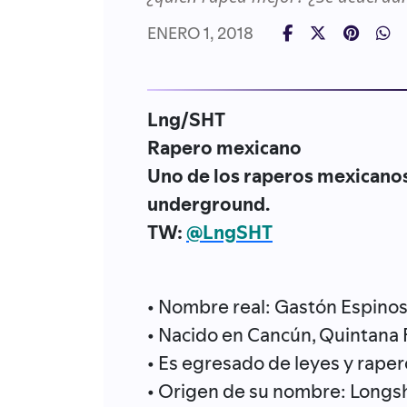
ENERO 1, 2018
Lng/SHT
Rapero mexicano
Uno de los raperos mexicanos
underground.
TW:
@LngSHT
• Nombre real: Gastón Espino
• Nacido en Cancún, Quintana
• Es egresado de leyes y rape
• Origen de su nombre: Longs