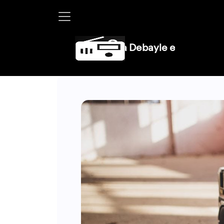
Martha Debayle en W, lunes a viernes de 10 a