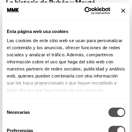
La historia de Rubén y Mayté
Rubén nació el 24 de marzo de 1998, en
Monterrey. Rubén fue un niño PAS
(altamente sensible), soñador, amaba los
Esta página web usa cookies
animales, las reuniones familiares, daba los
Las cookies de este sitio web se usan para personalizar
el contenido y los anuncios, ofrecer funciones de redes
mejores abrazos. Siempre tuvo pasión por
sociales y analizar el tráfico. Además, compartimos
la música, a partir de los 14 años empezó a
información sobre el uso que haga del sitio web con
componer música y letras. Siempre estuvo
nuestros partners de redes sociales, publicidad y análisis
enamorado del amor.
Solo tuvo dos
web, quienes pueden combinarla con otra información
que les haya proporcionado o que hayan recopilado a
relaciones en su vida, que lo marcaron
partir del uso que haya hecho de sus servicios.
profundamente. Su frase: “Mira las flores,
ahí está la respuesta”.
Selección
Necesarias
de
Cuando Rubén tenía 5 años (en 2002) se
consentimiento
mudaron de Monterrey a Tampico. Ahí
Preferencias