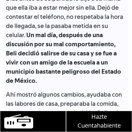
que ella iba a estar mejor sin ella. Dejó de
contestar el teléfono, no respetaba la hora
de llegada, se la pasaba metida en su
celular.
Un mal día, después de una
discusión por su mal comportamiento,
Beli decidió salirse de su casa y se fue a
vivir con un amigo de la escuela a un
municipio bastante peligroso del Estado
de México.
Ahí mostró algunos cambios, ayudaba con
las labores de casa, preparaba la comida,
estaba contenta con su decisión. Beli se fue
Hazte
Martha Debayle en W, lunes a vi
de casa un 29 de Mayo,
dos semanas antes
Cuentahabiente
de su cumpleaños número 21, y solo 52