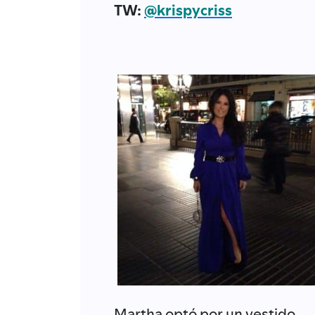
TW:
@krispycriss
Martha optó por un vestido