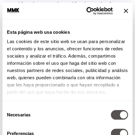
perdón y buscar el perdón de cualquier
amigo, pariente, o conocido a quien se le
pudo haber hecho daño o haber insultado
durante el año pasado.
Esta página web usa cookies
SUCOT
Las cookies de este sitio web se usan para personalizar
el contenido y los anuncios, ofrecer funciones de redes
• Luego de las Altas Fiestas viene Sucot,
sociales y analizar el tráfico. Además, compartimos
una festividad de siete días (ocho en la
información sobre el uso que haga del sitio web con
Diáspora) caracterizada por las sucot que
nuestros partners de redes sociales, publicidad y análisis
construyen al aire libre y las “Cuatro
web, quienes pueden combinarla con otra información
que les haya proporcionado o que hayan recopilado a
Especies” que agitan juntas cada día.
partir del uso que haya hecho de sus servicios.
• Sucot es una festividad de gran alegría,
en la que expresan su completa confianza
Selección
Necesarias
en Dios, y celebran su certidumbre de
de
consentimiento
haber recibido “un buen juicio” para el año
Preferencias