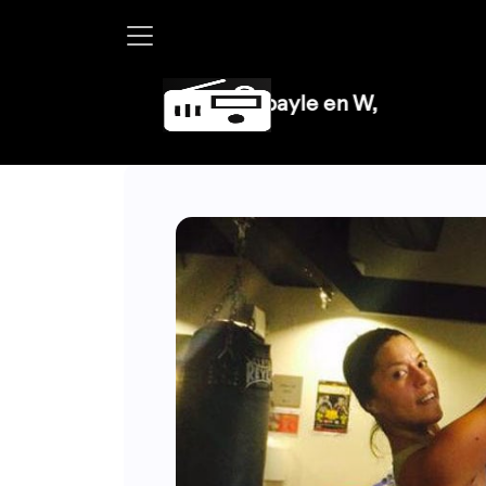
Martha Debayle en W, lunes a viernes de 10 a 13