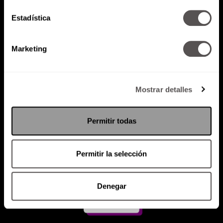
Estadística
Atención al cliente (suscripciones)
Política de Privacidad
Marketing
PODCAST
RADIO
MARTHA
EVENTOS
PRODUCTOS
SACA TU ID
RECUPERA ID
Mostrar detalles
Permitir todas
Permitir la selección
Denegar
Suscríbete