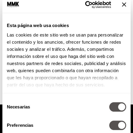
Beautytips desde Asia
Esta página web usa cookies
No es un secreto que las asiáticas
Las cookies de este sitio web se usan para personalizar
son especialistas en el cuidado de
la piel, es por eso que sus...
el contenido y los anuncios, ofrecer funciones de redes
sociales y analizar el tráfico. Además, compartimos
información sobre el uso que haga del sitio web con
nuestros partners de redes sociales, publicidad y análisis
SEGUIR LEYENDO
web, quienes pueden combinarla con otra información
que les haya proporcionado o que hayan recopilado a
partir del uso que haya hecho de sus servicios.
Selección
Necesarias
de
consentimiento
Preferencias