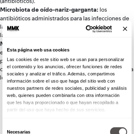
(antibióticos).
Microbiota de oído-nariz-garganta:
los
antibióticos administrados para las infecciones de
las vías respiratorias superiores multiplican por 2.6
la incidencia de la otitis media aguda.
Microbiota pulmonar:
los antibióticos de amplio
Esta página web usa cookies
espectro utilizados para tratar las infecciones
pulmonares se consideran uno de los principales
Las cookies de este sitio web se usan para personalizar
el contenido y los anuncios, ofrecer funciones de redes
contribuyentes a la carga general de la resistencia a
sociales y analizar el tráfico. Además, compartimos
los antibióticos.
información sobre el uso que haga del sitio web con
nuestros partners de redes sociales, publicidad y análisis
web, quienes pueden combinarla con otra información
que les haya proporcionado o que hayan recopilado a
partir del uso que haya hecho de sus servicios.
Selección
Necesarias
de