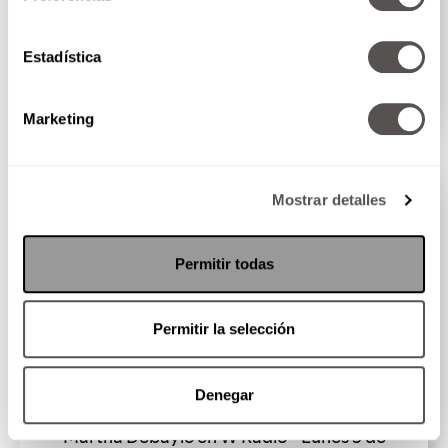
Martha Debayle en W Radio - Martes 4 de
agosto del 2026
Estadística
No se pierdan el programa de hoy, aquí les vamos...
SEGUIR LEYENDO
Marketing
PODCAST
Mostrar detalles
Permitir todas
Permitir la selección
Denegar
Martha Debayle en W Radio - Lunes 3 de