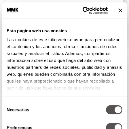
Martha Debayle en W Radio - Miércoles 5 de
agosto del 2026
Hoy vamos a trabajar las emociones con todos
nuestros especialistas,...
Esta página web usa cookies
SEGUIR LEYENDO
Las cookies de este sitio web se usan para personalizar
el contenido y los anuncios, ofrecer funciones de redes
PODCAST
sociales y analizar el tráfico. Además, compartimos
información sobre el uso que haga del sitio web con
nuestros partners de redes sociales, publicidad y análisis
web, quienes pueden combinarla con otra información
que les haya proporcionado o que hayan recopilado a
partir del uso que haya hecho de sus servicios.
Selección
Necesarias
de
consentimiento
Preferencias