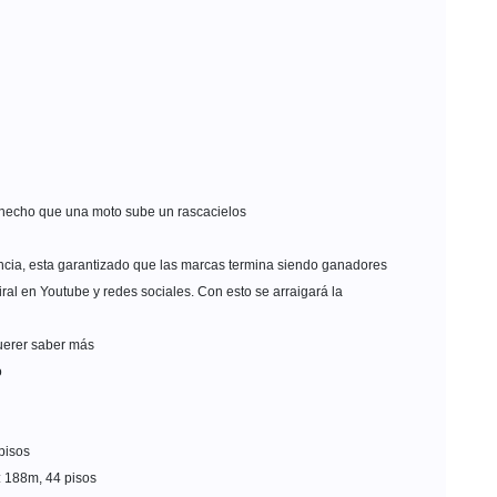
 hecho que una moto sube un rascacielos
ncia, esta garantizado que las marcas termina siendo ganadores
iral en Youtube y redes sociales. Con esto se arraigará la
querer saber más
o
 pisos
: 188m, 44 pisos