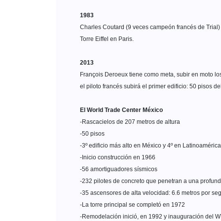
1983
Charles Coutard (9 veces campeón francés de Trial)
Torre Eiffel en Paris.
2013
François Deroeux tiene como meta, subir en moto los 
el piloto francés subirá el primer edificio: 50 pisos 
El World Trade Center México
-Rascacielos de 207 metros de altura
-50 pisos
-3º edificio más alto en México y 4º en Latinoamérica
-Inicio construcción en 1966
-56 amortiguadores sísmicos
-232 pilotes de concreto que penetran a una profun
-35 ascensores de alta velocidad: 6.6 metros por s
-La torre principal se completó en 1972
-Remodelación inició, en 1992 y inauguración del 