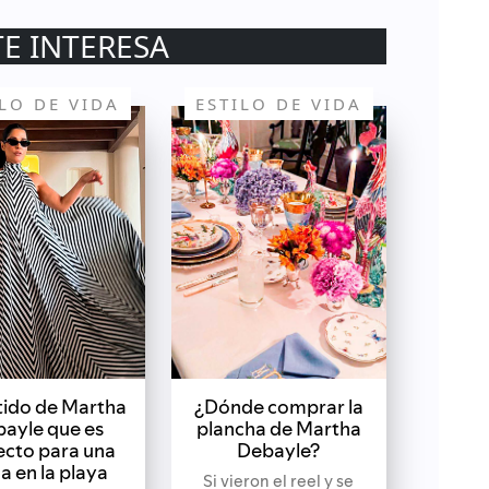
TE INTERESA
ILO DE VIDA
ESTILO DE VIDA
stido de Martha
¿Dónde comprar la
ayle que es
plancha de Martha
ecto para una
Debayle?
a en la playa
Si vieron el reel y se