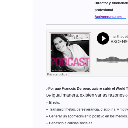
Director y fundadad
profesional
Activentura.com
¿Por qué François Deroeux quiere subir el World 
igual
manera
existen
varias
razones
De
,
d
– El reto.
– Transmitir metas, perseverancia, disciplina, y mo
– Generar un acontecimiento positivo en los medios
– Beneficio a causas sociales