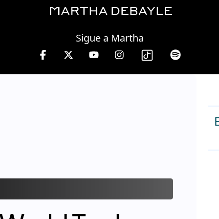
Sunday, 09 August, 2026
Sigue a Martha
a Debayle en W, lunes a viernes de 10 a 13 hrs.