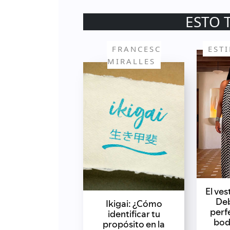
ESTO 
FRANCESC
EST
MIRALLES
El ve
Deb
Ikigai: ¿Cómo
perf
identificar tu
bod
propósito en la