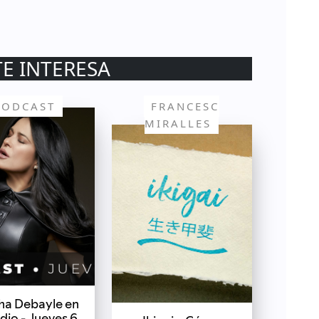
TE INTERESA
PODCAST
FRANCESC
MIRALLES
ha Debayle en
dio - Jueves 6