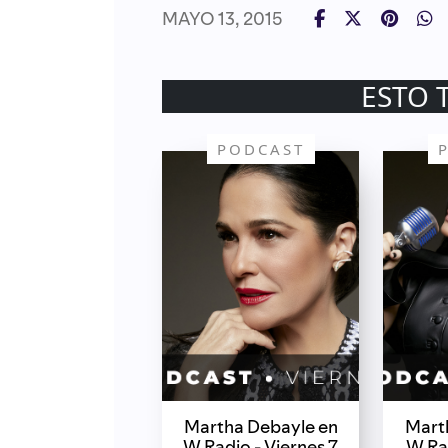
MAYO 13, 2015
ESTO 
PODCAST
Martha Debayle en
Mart
W Radio - Viernes 7
W Ra